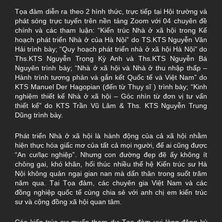
Tọa đàm diễn ra theo 2 hình thức, trực tiếp tại Hội trường và
phát sóng trực tuyến trên nền tảng Zoom với 04 chuyên đề
chính và các tham luận: “Kiến trúc Nhà ở xã hội trong Kế
hoạch phát triển Nhà ở của Hà Nội” do TS.KTS Nguyễn Văn
Hải trình bày; “Quy hoạch phát triển nhà ở xã hội Hà Nội” do
Ths.KTS Nguyễn Trọng Kỳ Anh và Ths.KTS Nguyễn Bá
Nguyên trình bày; “Nhà ở xã hội và Nhà ở thu nhập thấp –
Hành trình tương phản và gắn kết Quốc tế và Việt Nam” do
KTS Manuel Der Hagopian (đến từ Thụy sĩ ) trình bày; “Kinh
nghiệm thiết kế Nhà ở xã hội – Góc nhìn từ đơn vị tư vấn
thiết kế” do KTS Trần Vũ Lâm & Ths. KTS Nguyễn Trung
Dũng trình bày.
Phát triển Nhà ở xã hội là hành động của cả xã hội nhằm
hiện thực hóa giấc mơ của tất cả mọi người, để ai cũng được
“An cư/lạc nghiệp”. Nhưng con đường đẹp đẽ ấy không ít
chông gai, khó khăn, hối thúc nhiều thế hệ Kiến trúc sư Hà
Nội không quản ngại gian nan mà dấn thân trong suốt trăm
năm qua. Tại Tọa đàm, các chuyên gia Việt Nam và các
đồng nghiệp quốc tế cùng chia sẻ với anh chị em kiến trúc
sư và cộng đồng xã hội quan tâm.
Các kiến trúc sư muốn tham dự Tọa đàm vui lòng đăng ký