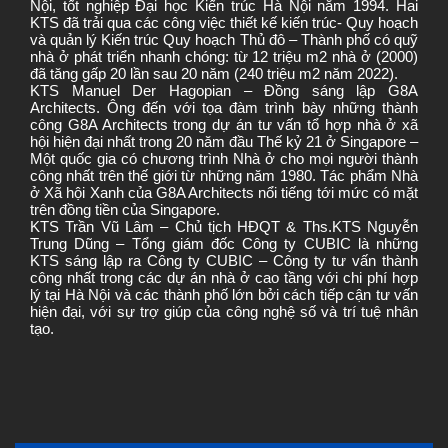
Nội, tốt nghiệp Đại học Kiến trúc Hà Nội năm 1994. Hai
KTS đã trải qua các công việc thiết kế kiến trúc- Quy hoạch
và quản lý Kiến trúc Quy hoạch Thủ đô – Thành phố có quỹ
nhà ở phát triển nhanh chóng: từ 12 triệu m2 nhà ở (2000)
đã tăng gấp 20 lần sau 20 năm (240 triệu m2 năm 2022).
KTS Manuel Der Hagopian – Đồng sáng lập G8A
Architects. Ông đến với tọa đàm trình bày những thành
công G8A Architects trong dự án tư vấn tổ hợp nhà ở xã
hội hiện đại nhất trong 20 năm đầu Thế kỷ 21 ở Singapore –
Một quốc gia có chương trình Nhà ở cho mọi người thành
công nhất trên thế giới từ những năm 1980. Tác phẩm Nhà
ở Xã hội Xanh của G8A Architects nổi tiếng tới mức có mặt
trên đồng tiền của Singapore.
KTS Trần Vũ Lâm – Chủ tịch HĐQT & Ths.KTS Nguyễn
Trung Dũng – Tổng giám đốc Công ty CUBIC là những
KTS sáng lập ra Công ty CUBIC – Công ty tư vấn thành
công nhất trong các dự án nhà ở cao tầng với chi phí hợp
lý tại Hà Nội và các thành phố lớn bởi cách tiếp cận tư vấn
hiện đại, với sự trợ giúp của công nghệ số và trí tuệ nhân
tạo.