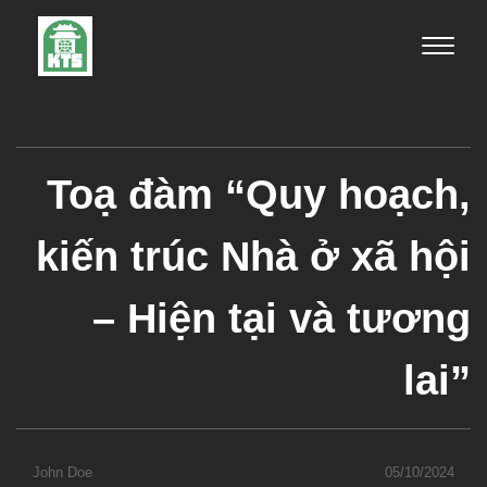
Toggle
naviga
Toạ đàm “Quy hoạch,
kiến trúc Nhà ở xã hội
– Hiện tại và tương
lai”
John Doe
05/10/2024