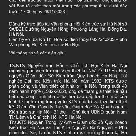
với Ban tổ chức theo một trong các phương thức dưới đây
trước 17:00 ngày 28/11/2023:
Đăng ký trực tiếp tại Văn phòng Hội Kiến trúc sư Hà Nội số
9A/B21 Đường Nguyên Hồng, Phường Láng Hạ, Đống Đa,
Hà Nội.
Liên hệ với bà Đỗ Thị Hoa số điện thoại 0932340209 – phó
Văn phòng Hội Kiến trúc sư Hà Nội.
Vài thông tin về các diễn giả :
TS.KTS Nguyễn Văn Hải – Chủ tịch Hội KTS Hà Nội
(nguyên phó viện trưởng Viện thiết kế Nhà Ở TP Hà Nội,
nguyên Giám đốc Sở Kiến trúc Quy hoạch Hà Nội). Tốt
nghiệp Đại học Kiến trúc Hà Nội năm 1982, KTS được
phân công về Viện thiết kế Nhà ở Hà Nội. Trong suốt 40
năm hành nghề (1982-2022), ông đã tham gia thiết kế hầu
hết các công trình nhà ở từ thời bao cấp tới thời mở của
kinh tế thị trường trong vị trí KTS chủ trì và trực tiếp thiết
kế, Giám đốc Công ty Tư vấn, Giám đốc Sở Quy hoạch –
Kiến trúc sư Hà Nội, Bí thư – Chủ tịch UBND quận Nam
Từ Liêm và Chủ tịch Hội KTS Hà Nội.
Ths.KTS Nguyễn Trọng Kỳ Anh – Giám đốc Sở Quy hoạch
Kiến trúc Hà Nội và Ths.KTS Nguyễn Bá Nguyên – Phó
giám đốc Sở, là các KTS sinh ra và trưởng thành tại Hà