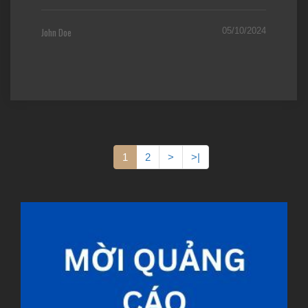
John Doe
05/10/2024
1
2
>
>|