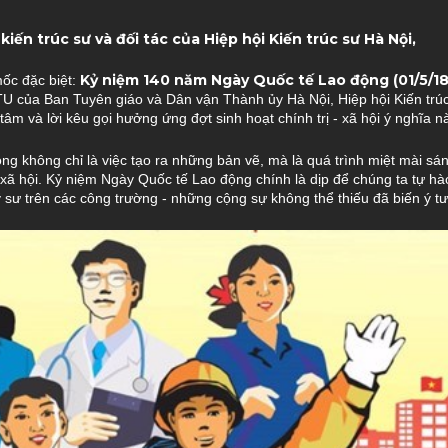
 kiến trúc sư và đối tác của Hiệp hội Kiến trúc sư Hà Nội,
Kỷ niệm 140 năm Ngày Quốc tế Lao động (01/5/18
ốc đặc biệt:
 của Ban Tuyên giáo và Dân vận Thành ủy Hà Nội
, Hiệp hội Kiến trú
tâm và lời kêu gọi hưởng ứng đợt sinh hoạt chính trị - xã hội ý nghĩa n
 động không chỉ là việc tạo ra những bản vẽ, mà là quá trình miệt mài sá
xã hội. Kỷ niệm Ngày Quốc tế Lao động chính là dịp để chúng ta tự hào
sư trên các công trường - những cộng sự không thể thiếu đã biến ý tư