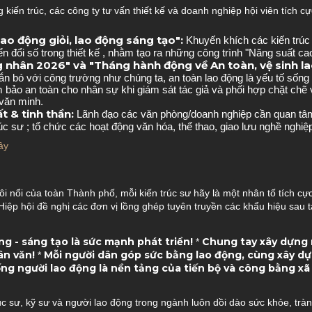
kiến trúc, các công ty tư vấn thiết kế và doanh nghiệp hội viên tích cự
o động giỏi, lao động sáng tạo":
Khuyến khích các kiến trúc
 đổi số trong thiết kế
, nhằm tạo ra những công trình "Năng suất cao 
nhân 2026" và "Tháng hành động về An toàn, vệ sinh la
n bó với công trường như chúng ta, an toàn lao động là yếu tố sống
bảo an toàn cho nhân sự khi giám sát tác giả và phối hợp chặt chẽ v
 văn minh
.
t & tinh thần:
Lãnh đạo các văn phòng/doanh nghiệp cần quan tâm, 
rúc sư
; tổ chức các hoạt động văn hóa, thể thao, giao lưu nghề nghiệ
ây
i nổi của toàn Thành phố, mỗi kiến trúc sư hãy là một nhân tố tích cực,
Hiệp hội đề nghị các đơn vị lồng ghép tuyên truyền các khẩu hiệu sau t
ng - sáng tạo là sức mạnh phát triển!
Chung tay xây dựng 
*
ân văn!
Mỗi người dân góp sức bằng lao động, cùng xây dự
*
ng người lao động là nền tảng của tiến bộ và công bằng xã 
rúc sư, kỹ sư và người lao động trong ngành luôn dồi dào sức khỏe, tr