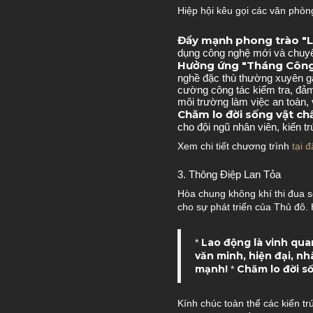
Hiệp hội kêu gọi các văn phòng 
Đẩy mạnh phong trào "La
dụng công nghệ mới và chuyển
Hưởng ứng "Tháng Công 
nghề đặc thù thường xuyên gắ
cường công tác kiểm tra, đảm 
môi trường làm việc an toàn,
Chăm lo đời sống vật chấ
cho đội ngũ nhân viên, kiến t
Xem chi tiết chương trình
tại đ
3. Thông Điệp Lan Tỏa
Hòa chung không khí thi đua sô
cho sự phát triển của Thủ đô. 
Lao động là vinh qua
*
văn minh, hiện đại, nh
mạnh!
Chăm lo đời số
*
Kính chúc toàn thể các kiến t