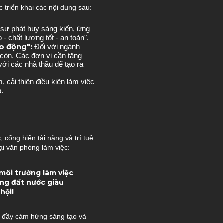
c triển khai các nội dung sau:
 sư phát huy sáng kiến, ứng
- chất lượng tốt - an toàn"
.
o động":
Đối với ngành
 còn.
Các đơn vị cần tăng
ới các nhà thầu để tạo ra
cải thiện điều kiện làm việc
p
.
 cống hiến tài năng và trí tuệ
ại văn phòng làm việc:
môi trường làm việc
ng đất nước giàu
hội!
àn đầy cảm hứng sáng tạo và