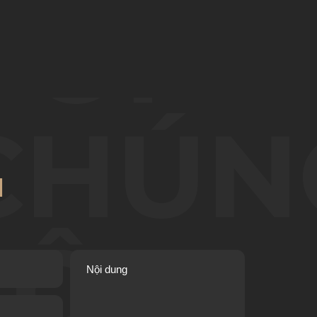
VỚI
CHÚN
I
TÔI